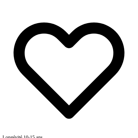
Longévité
10-15
ans