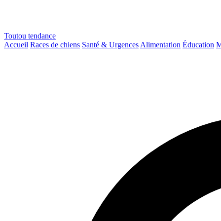
Toutou
tendance
Accueil
Races de chiens
Santé & Urgences
Alimentation
Éducation
M