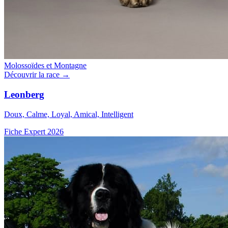
Molossoïdes et Montagne
Découvrir la race →
Leonberg
Doux, Calme, Loyal, Amical, Intelligent
Fiche Expert 2026