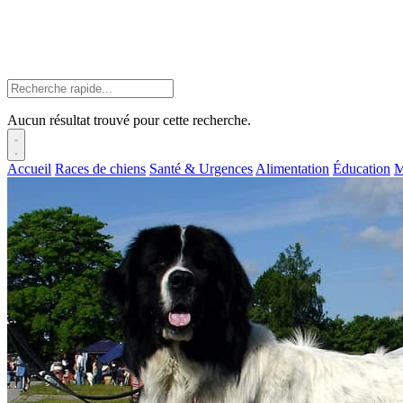
Aucun résultat trouvé pour cette recherche.
Accueil
Races de chiens
Santé & Urgences
Alimentation
Éducation
M