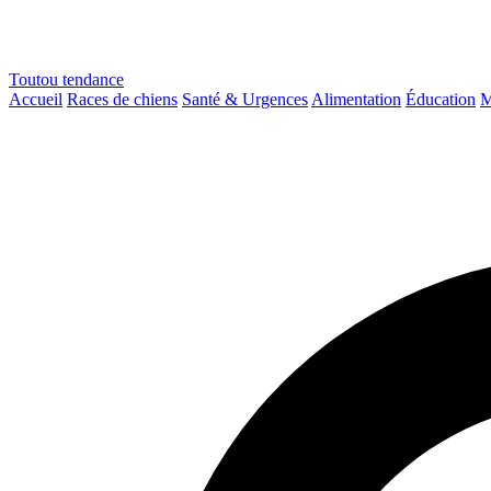
Toutou
tendance
Accueil
Races de chiens
Santé & Urgences
Alimentation
Éducation
M