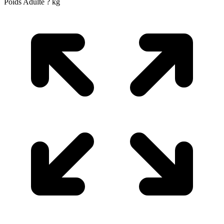
Poids Adulte
?
kg