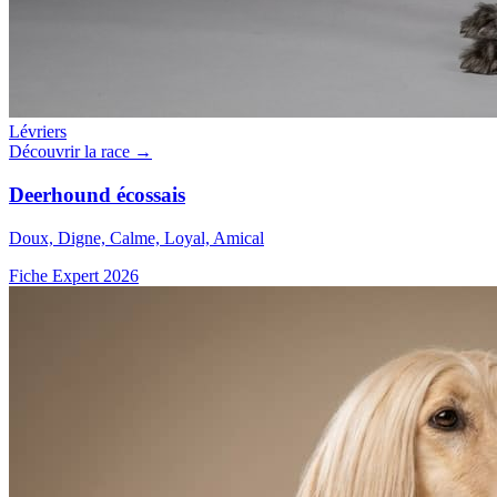
Lévriers
Découvrir la race →
Deerhound écossais
Doux, Digne, Calme, Loyal, Amical
Fiche Expert 2026