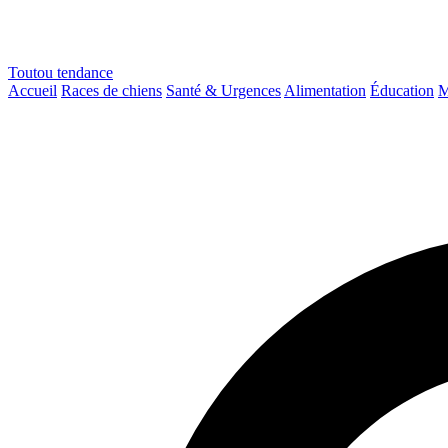
Toutou
tendance
Accueil
Races de chiens
Santé & Urgences
Alimentation
Éducation
M