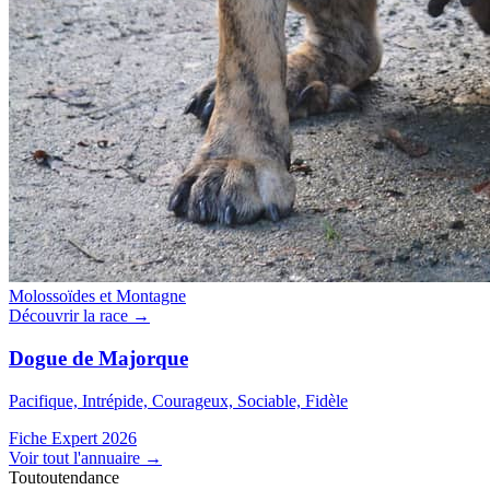
Molossoïdes et Montagne
Découvrir la race →
Dogue de Majorque
Pacifique, Intrépide, Courageux, Sociable, Fidèle
Fiche Expert 2026
Voir tout l'annuaire
→
Toutoutendance