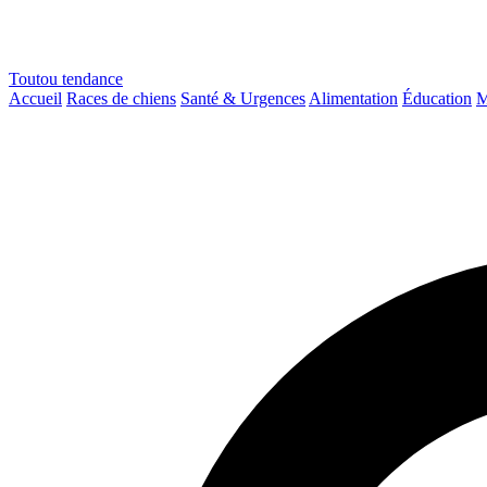
Toutou
tendance
Accueil
Races de chiens
Santé & Urgences
Alimentation
Éducation
M