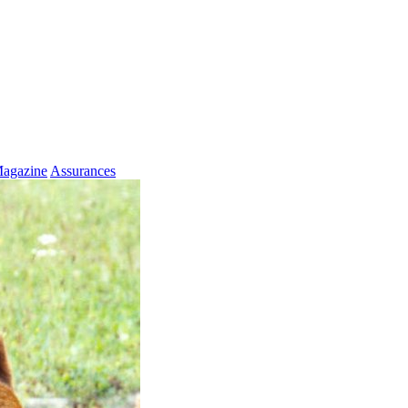
agazine
Assurances