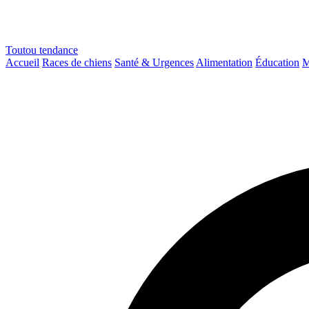
Toutou
tendance
Accueil
Races de chiens
Santé & Urgences
Alimentation
Éducation
M