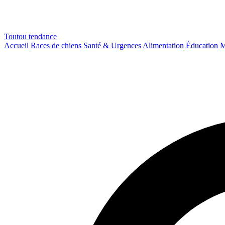
Toutou
tendance
Accueil
Races de chiens
Santé & Urgences
Alimentation
Éducation
M