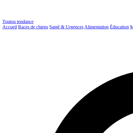
Toutou
tendance
Accueil
Races de chiens
Santé & Urgences
Alimentation
Éducation
M