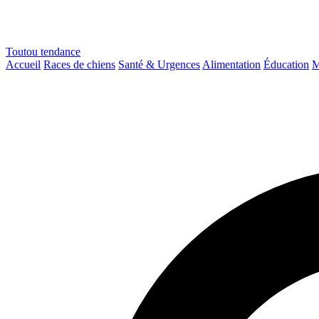
Toutou
tendance
Accueil
Races de chiens
Santé & Urgences
Alimentation
Éducation
M