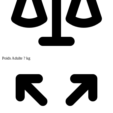
Poids Adulte
?
kg