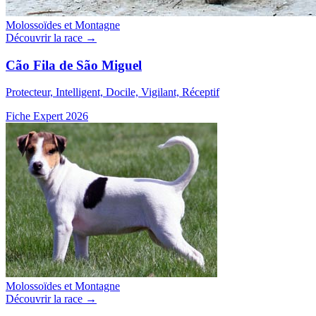
Molossoïdes et Montagne
Découvrir la race →
Cão Fila de São Miguel
Protecteur, Intelligent, Docile, Vigilant, Réceptif
Fiche Expert 2026
Molossoïdes et Montagne
Découvrir la race →