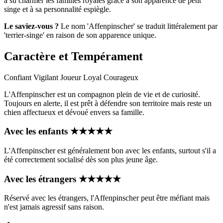
a su charmer les familles royales grâce à son apparence de petit
singe et à sa personnalité espiègle.
Le saviez-vous ?
Le nom 'Affenpinscher' se traduit littéralement par
'terrier-singe' en raison de son apparence unique.
Caractère et Tempérament
Confiant
Vigilant
Joueur
Loyal
Courageux
L'Affenpinscher est un compagnon plein de vie et de curiosité.
Toujours en alerte, il est prêt à défendre son territoire mais reste un
chien affectueux et dévoué envers sa famille.
Avec les enfants
★
★
★
★
★
L'Affenpinscher est généralement bon avec les enfants, surtout s'il a
été correctement socialisé dès son plus jeune âge.
Avec les étrangers
★
★
★
★
★
Réservé avec les étrangers, l'Affenpinscher peut être méfiant mais
n'est jamais agressif sans raison.