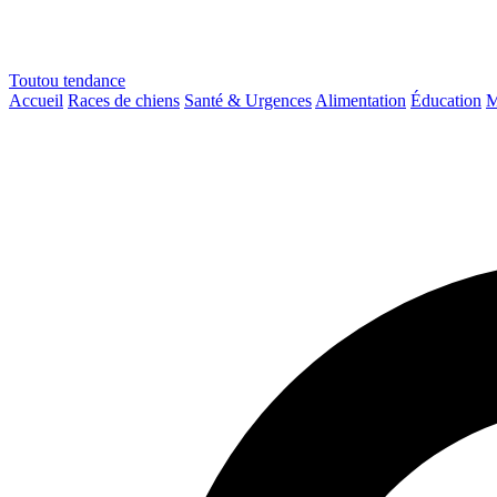
Toutou
tendance
Accueil
Races de chiens
Santé & Urgences
Alimentation
Éducation
M