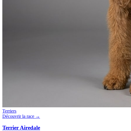
Terriers
Découvrir la race →
Terrier Airedale