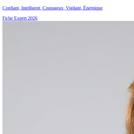
Confiant, Intelligent, Courageux, Vigilant, Énergique
Fiche Expert 2026