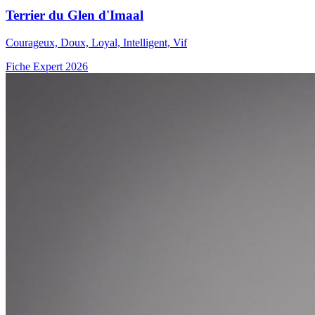
Terrier du Glen d'Imaal
Courageux, Doux, Loyal, Intelligent, Vif
Fiche Expert 2026