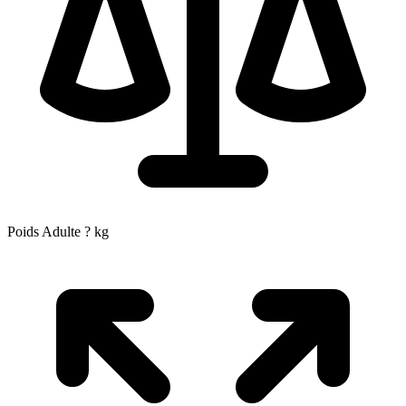
Poids Adulte
?
kg