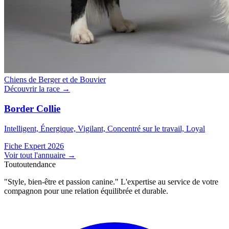
Chiens de Berger et de Bouvier
Découvrir la race →
Border Collie
Intelligent, Énergique, Vigilant, Concentré sur le travail, Loyal
Fiche Expert 2026
Voir tout l'annuaire
→
Toutoutendance
"Style, bien-être et passion canine." L'expertise au service de votre
compagnon pour une relation équilibrée et durable.