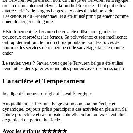
Le Tervuren belge tire son nom du village de Tervuren en Belgique,
où il a été initialement élevé à la fin du 19e siècle. Il fait partie des
quatre variétés de bergers belges, aux côtés du Malinois, du
Laekenois et du Groenendael, et a été utilisé principalement comme
chien de berger et de garde.
Historiquement, le Tervuren belge a été utilisé pour garder les
troupeaux et protéger les fermes. Sa polyvalence et son intelligence
ont rapidement fait de lui un choix populaire pour les forces de
l'ordre et les services de recherche et de sauvetage dans le monde
entier.
Le saviez-vous ?
Saviez-vous que le Tervuren belge a été utilisé
pendant les deux guerres mondiales pour envoyer des messages ?
Caractère et Tempérament
Intelligent
Courageux
Vigilant
Loyal
Énergique
Au quotidien, le Tervuren belge est un compagnon éveillé et
dynamique, toujours prêt à participer à des activités en plein air. Sa
nature protectrice et sa curiosité naturelle en font un excellent chien
de garde et un partenaire fidèle.
Avec les enfants
★
★
★
★
★