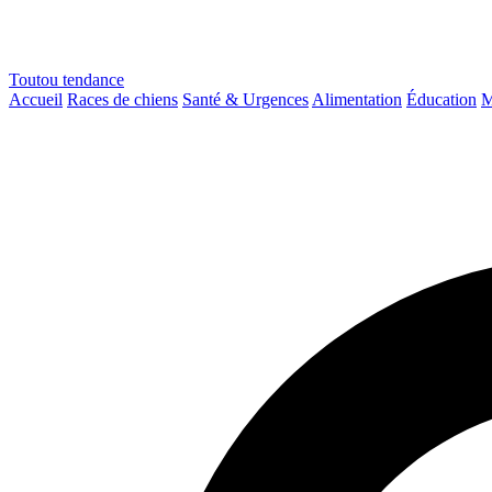
Toutou
tendance
Accueil
Races de chiens
Santé & Urgences
Alimentation
Éducation
M