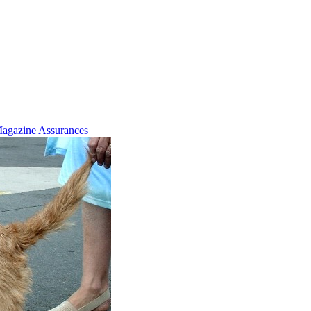
agazine
Assurances