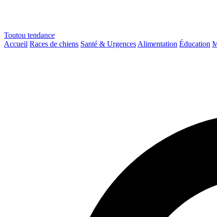
Toutou
tendance
Accueil
Races de chiens
Santé & Urgences
Alimentation
Éducation
M