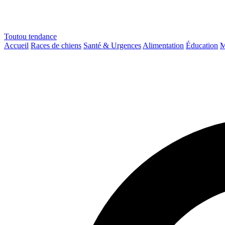
Toutou
tendance
Accueil
Races de chiens
Santé & Urgences
Alimentation
Éducation
M