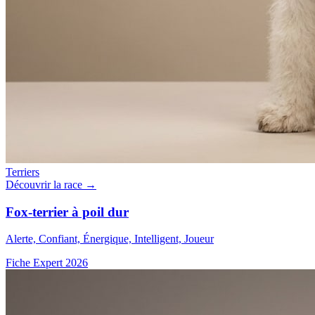
Terriers
Découvrir la race →
Fox-terrier à poil dur
Alerte, Confiant, Énergique, Intelligent, Joueur
Fiche Expert 2026