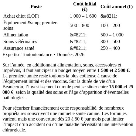
Coût initial
Poste
Coût annuel (€)
(€)
Achat chiot (LOF)
1 000 – 1 600
&#8211;
Équipement &amp; premiers
500 – 800
100 – 200
soins
Alimentation
&#8211;
500 – 1 000
Soins vétérinaires
&#8211;
300 – 500
Assurance santé
&#8211;
250 – 400
Expertise Toutoutendance • Données 2026
Sur l’année, en additionnant alimentation, soins, accessoires et
imprévus, il faut anticiper un budget moyen entre
1 500 et 2 500 €
.
La première année reste toujours la plus coûteuse à cause de
l’équipement initial et des vaccins. Sur la durée de vie d’un
Beauceron, l’investissement cumulé peut se situer entre
15 000 et 25
000 €
, selon la qualité des soins et l’âge d’apparition d’éventuelles
pathologies.
Pour sécuriser financièrement cette responsabilité, de nombreux
propriétaires souscrivent une mutuelle santé canine. Les formules
varient, mais une couverture dès 20 à 50 € par mois peut limiter
l’impact d’un accident ou d’une maladie nécessitant une intervention
chirurgicale.