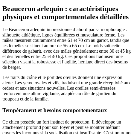
Beauceron arlequin : caractéristiques
physiques et comportementales détaillées
Le Beauceron arlequin impressionne d’abord par sa morphologie :
silhouette athlétique, lignes équilibrées et musculature ferme. Les
mâles mesurent couramment entre 61 et 70 cm au garrot, tandis que
les femelles se situent autour de 56 à 65 cm. Le poids suit cette
différence de gabarit, avec des mâles généralement entre 30 et 45 kg
et des femelles entre 25 et 40 kg. Ces proportions traduisent une
sélection visant la robustesse et l’agilité, héritage direct des besoins
de berger.
Les traits du crâne et le port des oreilles donnent une expression
alerte. Les yeux, ovales et vifs, traduisent une grande réceptivité aux
ordres et aux situations nouvelles. Les oreilles semi-dressées
renforcent une allure vigilante, adaptée au rôle de gardien du
troupeau et de la famille.
Tempérament et besoins comportementaux
Ce chien possède un fort instinct de protection. Il développe un
attachement profond pour son foyer et peut se montrer méfiant
envers les inconnus si la socialisation est insuffisante. C’est pourquoi