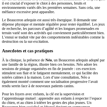
il est crucial d’exposer le chiot à des personnes, bruits et
environnements variés dès les premières semaines. Sans cela, une
méfiance excessive peut apparaître.
Le Beauceron arlequin est aussi très énergique. Il demande une
dépense physique et mentale régulière pour rester équilibré. Les jeux
de recherche, les parcours d’agilité et les longues promenades en
terrain varié sont des activités qui conviennent particulièrement bien.
L’ennui se traduit vite par des comportements indésirables comme la
destruction ou la sur-excitation.
Anecdotes et cas pratiques
À la clinique, la présence de
Néo
, un Beauceron arlequin adopté par
une famille de la région, illustre bien ces besoins. Néo adore les
sessions de pistage organisées en fin de journée : ces exercices
stimulent son flair et le fatiguent mentalement, ce qui facilite des
soirées calmes à la maison. Lors d’une consultation, Néo a
également montré comment une socialisation progressive l’avait
rendu serein face à de nouveaux patients canins.
Pour les foyers avec enfants, la clé est la supervision et
l’apprentissage mutuel : apprendre aux enfants à respecter l’espace
du chien, et au chien à tolérer les gestes des plus jeunes. Un
Beauceron bien socialisé et éduqué devient un compagnon