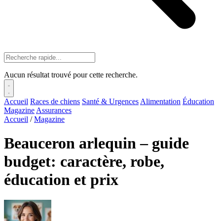
Aucun résultat trouvé pour cette recherche.
Accueil
Races de chiens
Santé & Urgences
Alimentation
Éducation
Magazine
Assurances
Accueil
/
Magazine
Beauceron arlequin – guide
budget: caractère, robe,
éducation et prix