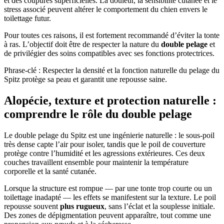
et des coupures superficielles. La douleur, la sensibilité cutanée et le
stress associé peuvent altérer le comportement du chien envers le
toilettage futur.
Pour toutes ces raisons, il est fortement recommandé d’éviter la tonte
à ras. L’objectif doit être de respecter la nature du
double pelage
et
de privilégier des soins compatibles avec ses fonctions protectrices.
Phrase-clé : Respecter la densité et la fonction naturelle du pelage du
Spitz protège sa peau et garantit une repousse saine.
Alopécie, texture et protection naturelle :
comprendre le rôle du double pelage
Le double pelage du Spitz est une ingénierie naturelle : le sous-poil
très dense capte l’air pour isoler, tandis que le poil de couverture
protège contre l’humidité et les agressions extérieures. Ces deux
couches travaillent ensemble pour maintenir la température
corporelle et la santé cutanée.
Lorsque la structure est rompue — par une tonte trop courte ou un
toilettage inadapté — les effets se manifestent sur la texture. Le poil
repousse souvent
plus rugueux
, sans l’éclat et la souplesse initiale.
Des zones de dépigmentation peuvent apparaître, tout comme une