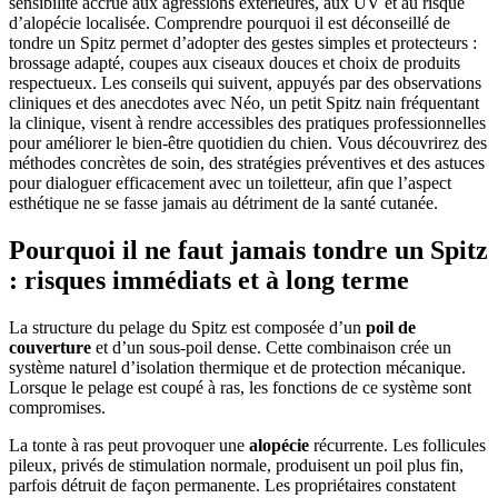
sensibilité accrue aux agressions extérieures, aux UV et au risque
d’alopécie localisée. Comprendre pourquoi il est déconseillé de
tondre un Spitz permet d’adopter des gestes simples et protecteurs :
brossage adapté, coupes aux ciseaux douces et choix de produits
respectueux. Les conseils qui suivent, appuyés par des observations
cliniques et des anecdotes avec Néo, un petit Spitz nain fréquentant
la clinique, visent à rendre accessibles des pratiques professionnelles
pour améliorer le bien-être quotidien du chien. Vous découvrirez des
méthodes concrètes de soin, des stratégies préventives et des astuces
pour dialoguer efficacement avec un toiletteur, afin que l’aspect
esthétique ne se fasse jamais au détriment de la santé cutanée.
Pourquoi il ne faut jamais tondre un Spitz
: risques immédiats et à long terme
La structure du pelage du Spitz est composée d’un
poil de
couverture
et d’un sous-poil dense. Cette combinaison crée un
système naturel d’isolation thermique et de protection mécanique.
Lorsque le pelage est coupé à ras, les fonctions de ce système sont
compromises.
La tonte à ras peut provoquer une
alopécie
récurrente. Les follicules
pileux, privés de stimulation normale, produisent un poil plus fin,
parfois détruit de façon permanente. Les propriétaires constatent