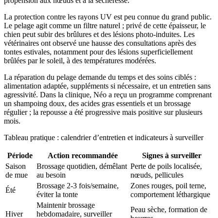
propension aux nœuds et à la sécheresse.
La protection contre les rayons UV est peu connue du grand public.
Le pelage agit comme un filtre naturel ; privé de cette épaisseur, le
chien peut subir des brûlures et des lésions photo-induites. Les
vétérinaires ont observé une hausse des consultations après des
tontes estivales, notamment pour des lésions superficiellement
brûlées par le soleil, à des températures modérées.
La réparation du pelage demande du temps et des soins ciblés :
alimentation adaptée, suppléments si nécessaire, et un entretien sans
agressivité. Dans la clinique, Néo a reçu un programme comprenant
un shampoing doux, des acides gras essentiels et un brossage
régulier ; la repousse a été progressive mais positive sur plusieurs
mois.
Tableau pratique : calendrier d’entretien et indicateurs à surveiller
Période
Action recommandée
Signes à surveiller
Saison
Brossage quotidien, démêlant
Perte de poils localisée,
de mue
au besoin
nœuds, pellicules
Brossage 2-3 fois/semaine,
Zones rouges, poil terne,
Été
éviter la tonte
comportement léthargique
Maintenir brossage
Peau sèche, formation de
Hiver
hebdomadaire, surveiller