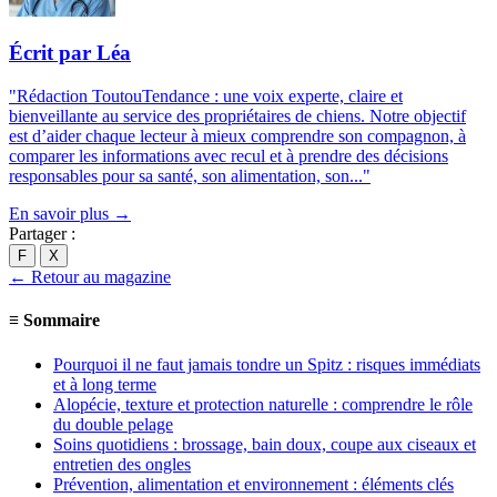
Écrit par Léa
"Rédaction ToutouTendance : une voix experte, claire et
bienveillante au service des propriétaires de chiens. Notre objectif
est d’aider chaque lecteur à mieux comprendre son compagnon, à
comparer les informations avec recul et à prendre des décisions
responsables pour sa santé, son alimentation, son..."
En savoir plus →
Partager :
F
X
← Retour au magazine
≡
Sommaire
Pourquoi il ne faut jamais tondre un Spitz : risques immédiats
et à long terme
Alopécie, texture et protection naturelle : comprendre le rôle
du double pelage
Soins quotidiens : brossage, bain doux, coupe aux ciseaux et
entretien des ongles
Prévention, alimentation et environnement : éléments clés