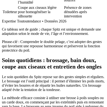
bourres
l’humidité
Coupe aux ciseaux légère
Présence de zones
Toiletteur
pour homogénéiser la
dénudées après
silhouette
intervention
Expertise Toutoutendance • Données 2026
Ce tableau sert de guide ; chaque Spitz est unique et demande une
adaptation selon le mode de vie, l’âge et l’environnement.
Phrase-clé : Comprendre le double pelage, c’est adopter des gestes
qui favorisent une repousse harmonieuse et préservent la fonction
protectrice du poil.
Soins quotidiens : brossage, bain doux,
coupe aux ciseaux et entretien des ongles
Le soin quotidien du Spitz repose sur des gestes simples et réguliers.
Le brossage est l’outil principal : il permet d’éliminer les poils morts,
d’éviter les bourres et de répartir les huiles naturelles. Un brossage
adapté évite la tentation de la tondeuse.
La méthode efficace consiste à utiliser une brosse à poils souples ou
un carde doux, en commençant par les extrémités puis en remontant
vers la base. Le brossage au sens inverse du poil aide à redonner du