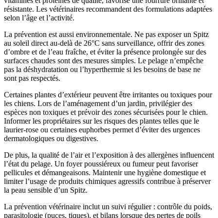
vitamines et protéines de qualité, favorise une fourrure brillante et
résistante. Les vétérinaires recommandent des formulations adaptées
selon l’âge et l’activité.
La prévention est aussi environnementale. Ne pas exposer un Spitz
au soleil direct au-delà de 26°C sans surveillance, offrir des zones
d’ombre et de l’eau fraîche, et éviter la présence prolongée sur des
surfaces chaudes sont des mesures simples. Le pelage n’empêche
pas la déshydratation ou l’hyperthermie si les besoins de base ne
sont pas respectés.
Certaines plantes d’extérieur peuvent être irritantes ou toxiques pour
les chiens. Lors de l’aménagement d’un jardin, privilégier des
espèces non toxiques et prévoir des zones sécurisées pour le chien.
Informer les propriétaires sur les risques des plantes telles que le
laurier-rose ou certaines euphorbes permet d’éviter des urgences
dermatologiques ou digestives.
De plus, la qualité de l’air et l’exposition à des allergènes influencent
l’état du pelage. Un foyer poussiéreux ou fumeur peut favoriser
pellicules et démangeaisons. Maintenir une hygiène domestique et
limiter l’usage de produits chimiques agressifs contribue à préserver
la peau sensible d’un Spitz.
La prévention vétérinaire inclut un suivi régulier : contrôle du poids,
parasitologie (puces, tiques), et bilans lorsque des pertes de poils