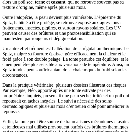
alors un poil
sec, terne et cassant
, qui ne retrouve souvent pas sa
texture d’origine, même après plusieurs mois.
Outre l’alopécie, la peau devient plus vulnérable. L’épiderme du
Spitz, habitué à être protégé, se retrouve exposé aux agressions :
frottements, insectes, piqûres, et surtout rayons solaires. Les UV
peuvent causer des brûlures et une photosensibilisation qui se
manifestent par rougeurs et dépigmentation.
Un autre effet fréquent est l’altération de la régulation thermique. Le
Spitz, malgré sa fourrure épaisse, gère efficacement la chaleur et le
froid grâce à son double pelage. La tonte perturbe cet équilibre, et le
chien peut être plus sensible aux variations de température. Ainsi, un
Spitz tondus peut souffrir autant de la chaleur que du froid selon les
circonstances.
Dans la pratique vétérinaire, plusieurs dossiers illustrent ces risques.
Par exemple, Néo, apporté après une tonte estivale par des
propriétaires inquiets, présentait une peau sèche, irritée et un poil qui
repoussait en taches inégales. Le suivi a nécessité des soins
dermatologiques et plusieurs mois d’entretien ciblé pour améliorer la
repousse.
Enfin, la tonte peut être source de traumatismes mécaniques : rasoirs
et tondeuses mal utilisés provoquent parfois des brûlures thermiques