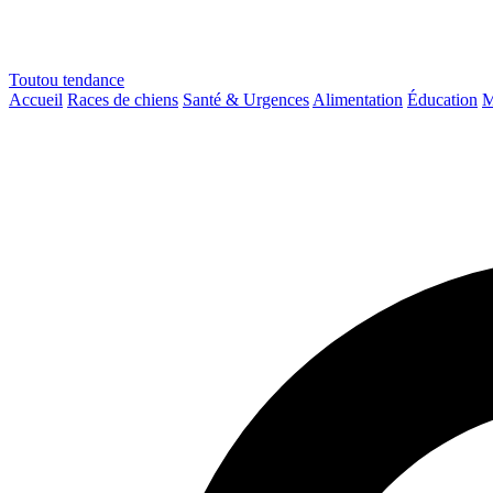
Toutou
tendance
Accueil
Races de chiens
Santé & Urgences
Alimentation
Éducation
M