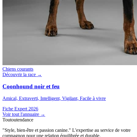
Chiens courants
Découvrir la race →
Coonhound noir et feu
Amical, Extraverti, Intelligent, Vigilant, Facile à vivre
Fiche Expert 2026
Voir tout l'annuaire
→
Toutoutendance
"Style, bien-être et passion canine." L'expertise au service de votre
compagnon pour une relation équilibrée et durable.