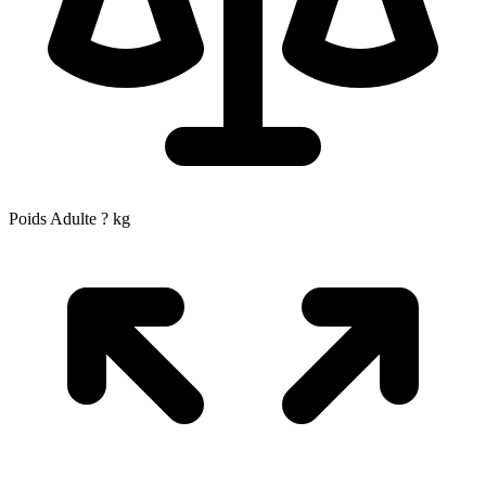
Poids Adulte
?
kg