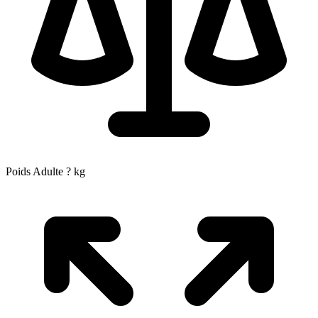
Poids Adulte
?
kg