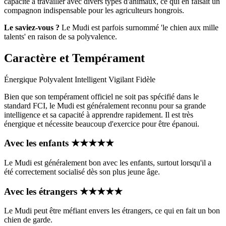
capacité à travailler avec divers types d'animaux, ce qui en faisait un
compagnon indispensable pour les agriculteurs hongrois.
Le saviez-vous ?
Le Mudi est parfois surnommé 'le chien aux mille
talents' en raison de sa polyvalence.
Caractère et Tempérament
Énergique
Polyvalent
Intelligent
Vigilant
Fidèle
Bien que son tempérament officiel ne soit pas spécifié dans le
standard FCI, le Mudi est généralement reconnu pour sa grande
intelligence et sa capacité à apprendre rapidement. Il est très
énergique et nécessite beaucoup d'exercice pour être épanoui.
Avec les enfants
★
★
★
★
★
Le Mudi est généralement bon avec les enfants, surtout lorsqu'il a
été correctement socialisé dès son plus jeune âge.
Avec les étrangers
★
★
★
★
★
Le Mudi peut être méfiant envers les étrangers, ce qui en fait un bon
chien de garde.