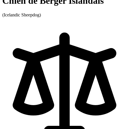
Chien de Berger Islandais
(Icelandic Sheepdog)