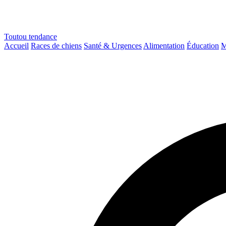
Toutou
tendance
Accueil
Races de chiens
Santé & Urgences
Alimentation
Éducation
M