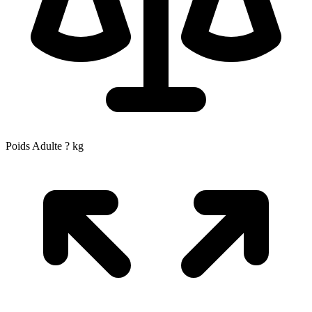
Poids Adulte
?
kg