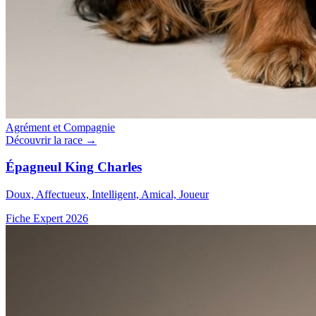
Agrément et Compagnie
Découvrir la race →
Épagneul King Charles
Doux, Affectueux, Intelligent, Amical, Joueur
Fiche Expert 2026