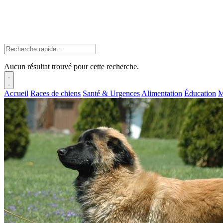
Aucun résultat trouvé pour cette recherche.
Accueil
Races de chiens
Santé & Urgences
Alimentation
Éducation
M