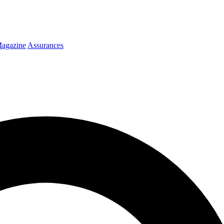
agazine
Assurances