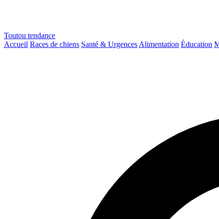
Toutou
tendance
Accueil
Races de chiens
Santé & Urgences
Alimentation
Éducation
M