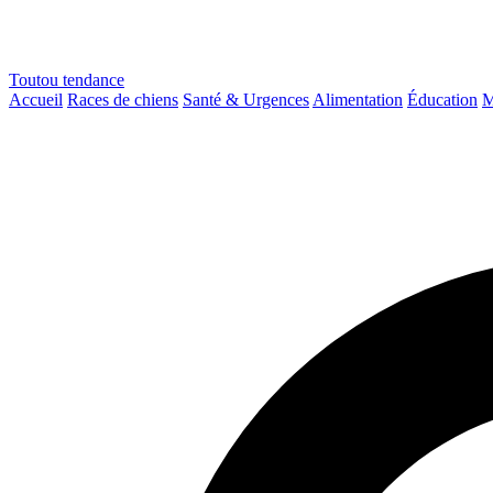
Toutou
tendance
Accueil
Races de chiens
Santé & Urgences
Alimentation
Éducation
M