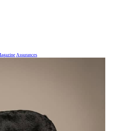
agazine
Assurances