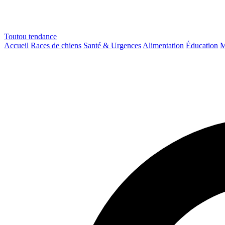
Toutou
tendance
Accueil
Races de chiens
Santé & Urgences
Alimentation
Éducation
M