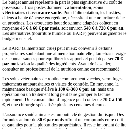
Le budget annuel représente la part la plus significative du coût de
possession. Trois postes dominent :
alimentation
,
soins
vétérinaires
et
assurance santé
. Pour l’alimentation, les huskies,
chiens à haute dépense énergétique, nécessitent une nourriture riche
en protéines. Les croquettes haut de gamme adaptées coûtent en
moyenne
45 € à 60 € par mois
, soit environ
540 € à 720 € par an
.
Les alternatives (nourriture humide ou BARF) peuvent augmenter le
budget mensuel.
Le BARF (alimentation crue) peut mieux convenir à certains
propriétaires souhaitant une alimentation naturelle ; toutefois il exige
des connaissances pour équilibrer les apports et peut dépasser
70 €
par mois
selon la qualité des ingrédients. Avant de basculer,
consulter un professionnel de la nutrition canine est recommandé.
Les soins vétérinaires de routine comprennent vaccins, vermifuges,
traitements antiparasitaires et visites de contrôle. En moyenne, la
maintenance basique s’élève à
100 €–300 € par an
, mais une
opération ou un traitement long peut faire grimper la facture
rapidement. Une consultation d’urgence peut coûter de
70 € à 150
€
, et une chirurgie spécialisée plusieurs centaines d’euros.
L’assurance santé animale est un outil clé de gestion du risque. Des
formules autour de
30 € par mois
offrent un compromis entre coût
et garanties pour la plupart des propriétaires. Il reste important de lire