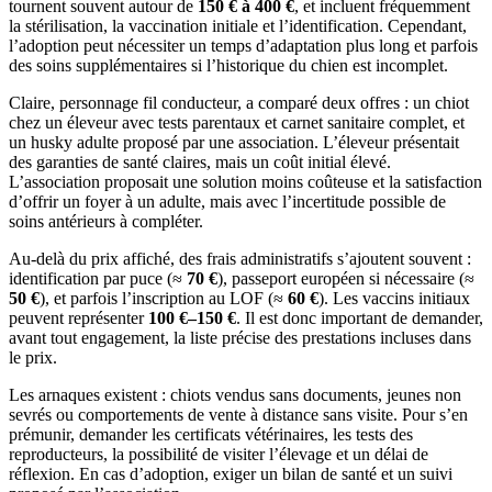
tournent souvent autour de
150 € à 400 €
, et incluent fréquemment
la stérilisation, la vaccination initiale et l’identification. Cependant,
l’adoption peut nécessiter un temps d’adaptation plus long et parfois
des soins supplémentaires si l’historique du chien est incomplet.
Claire, personnage fil conducteur, a comparé deux offres : un chiot
chez un éleveur avec tests parentaux et carnet sanitaire complet, et
un husky adulte proposé par une association. L’éleveur présentait
des garanties de santé claires, mais un coût initial élevé.
L’association proposait une solution moins coûteuse et la satisfaction
d’offrir un foyer à un adulte, mais avec l’incertitude possible de
soins antérieurs à compléter.
Au-delà du prix affiché, des frais administratifs s’ajoutent souvent :
identification par puce (≈
70 €
), passeport européen si nécessaire (≈
50 €
), et parfois l’inscription au LOF (≈
60 €
). Les vaccins initiaux
peuvent représenter
100 €–150 €
. Il est donc important de demander,
avant tout engagement, la liste précise des prestations incluses dans
le prix.
Les arnaques existent : chiots vendus sans documents, jeunes non
sevrés ou comportements de vente à distance sans visite. Pour s’en
prémunir, demander les certificats vétérinaires, les tests des
reproducteurs, la possibilité de visiter l’élevage et un délai de
réflexion. En cas d’adoption, exiger un bilan de santé et un suivi