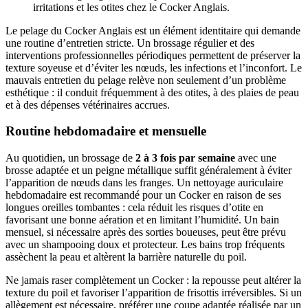
irritations et les otites chez le Cocker Anglais.
Le pelage du Cocker Anglais est un élément identitaire qui demande
une routine d’entretien stricte. Un brossage régulier et des
interventions professionnelles périodiques permettent de préserver la
texture soyeuse et d’éviter les nœuds, les infections et l’inconfort. Le
mauvais entretien du pelage relève non seulement d’un problème
esthétique : il conduit fréquemment à des otites, à des plaies de peau
et à des dépenses vétérinaires accrues.
Routine hebdomadaire et mensuelle
Au quotidien, un brossage de
2 à 3 fois par semaine
avec une
brosse adaptée et un peigne métallique suffit généralement à éviter
l’apparition de nœuds dans les franges. Un nettoyage auriculaire
hebdomadaire est recommandé pour un Cocker en raison de ses
longues oreilles tombantes : cela réduit les risques d’otite en
favorisant une bonne aération et en limitant l’humidité. Un bain
mensuel, si nécessaire après des sorties boueuses, peut être prévu
avec un shampooing doux et protecteur. Les bains trop fréquents
assèchent la peau et altèrent la barrière naturelle du poil.
Ne jamais raser complètement un Cocker : la repousse peut altérer la
texture du poil et favoriser l’apparition de frisottis irréversibles. Si un
allègement est nécessaire, préférer une coupe adaptée réalisée par un