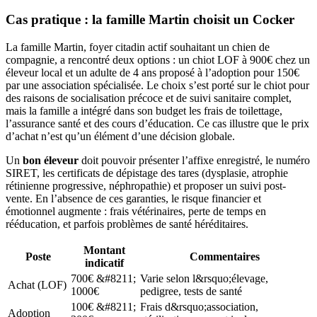
Cas pratique : la famille Martin choisit un Cocker
La famille Martin, foyer citadin actif souhaitant un chien de
compagnie, a rencontré deux options : un chiot LOF à 900€ chez un
éleveur local et un adulte de 4 ans proposé à l’adoption pour 150€
par une association spécialisée. Le choix s’est porté sur le chiot pour
des raisons de socialisation précoce et de suivi sanitaire complet,
mais la famille a intégré dans son budget les frais de toilettage,
l’assurance santé et des cours d’éducation. Ce cas illustre que le prix
d’achat n’est qu’un élément d’une décision globale.
Un
bon éleveur
doit pouvoir présenter l’affixe enregistré, le numéro
SIRET, les certificats de dépistage des tares (dysplasie, atrophie
rétinienne progressive, néphropathie) et proposer un suivi post-
vente. En l’absence de ces garanties, le risque financier et
émotionnel augmente : frais vétérinaires, perte de temps en
rééducation, et parfois problèmes de santé héréditaires.
Montant
Poste
Commentaires
indicatif
700€ &#8211;
Varie selon l&rsquo;élevage,
Achat (LOF)
1000€
pedigree, tests de santé
100€ &#8211;
Frais d&rsquo;association,
Adoption