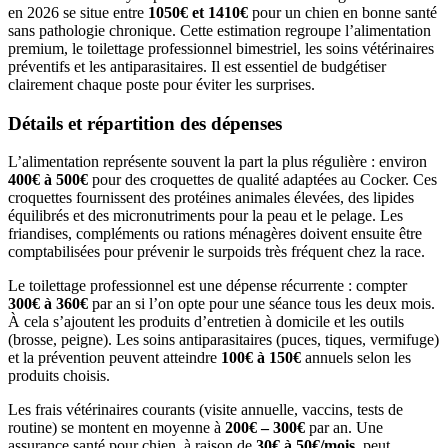
en 2026 se situe entre
1050€ et 1410€
pour un chien en bonne santé
sans pathologie chronique. Cette estimation regroupe l’alimentation
premium, le toilettage professionnel bimestriel, les soins vétérinaires
préventifs et les antiparasitaires. Il est essentiel de budgétiser
clairement chaque poste pour éviter les surprises.
Détails et répartition des dépenses
L’alimentation représente souvent la part la plus régulière : environ
400€ à 500€
pour des croquettes de qualité adaptées au Cocker. Ces
croquettes fournissent des protéines animales élevées, des lipides
équilibrés et des micronutriments pour la peau et le pelage. Les
friandises, compléments ou rations ménagères doivent ensuite être
comptabilisées pour prévenir le surpoids très fréquent chez la race.
Le toilettage professionnel est une dépense récurrente : compter
300€ à 360€
par an si l’on opte pour une séance tous les deux mois.
À cela s’ajoutent les produits d’entretien à domicile et les outils
(brosse, peigne). Les soins antiparasitaires (puces, tiques, vermifuge)
et la prévention peuvent atteindre
100€ à 150€
annuels selon les
produits choisis.
Les frais vétérinaires courants (visite annuelle, vaccins, tests de
routine) se montent en moyenne à
200€ – 300€
par an. Une
assurance santé pour chien, à raison de
30€ à 50€/mois
, peut