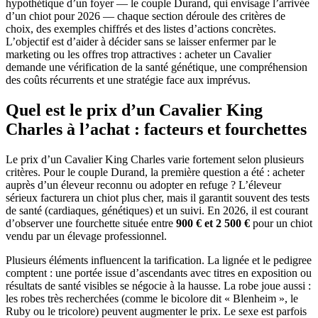
hypothétique d’un foyer — le couple Durand, qui envisage l’arrivée
d’un chiot pour 2026 — chaque section déroule des critères de
choix, des exemples chiffrés et des listes d’actions concrètes.
L’objectif est d’aider à décider sans se laisser enfermer par le
marketing ou les offres trop attractives : acheter un Cavalier
demande une vérification de la santé génétique, une compréhension
des coûts récurrents et une stratégie face aux imprévus.
Quel est le prix d’un Cavalier King
Charles à l’achat : facteurs et fourchettes
Le prix d’un Cavalier King Charles varie fortement selon plusieurs
critères. Pour le couple Durand, la première question a été : acheter
auprès d’un éleveur reconnu ou adopter en refuge ? L’éleveur
sérieux facturera un chiot plus cher, mais il garantit souvent des tests
de santé (cardiaques, génétiques) et un suivi. En 2026, il est courant
d’observer une fourchette située entre
900 € et 2 500 €
pour un chiot
vendu par un élevage professionnel.
Plusieurs éléments influencent la tarification. La lignée et le pedigree
comptent : une portée issue d’ascendants avec titres en exposition ou
résultats de santé visibles se négocie à la hausse. La robe joue aussi :
les robes très recherchées (comme le bicolore dit « Blenheim », le
Ruby ou le tricolore) peuvent augmenter le prix. Le sexe est parfois