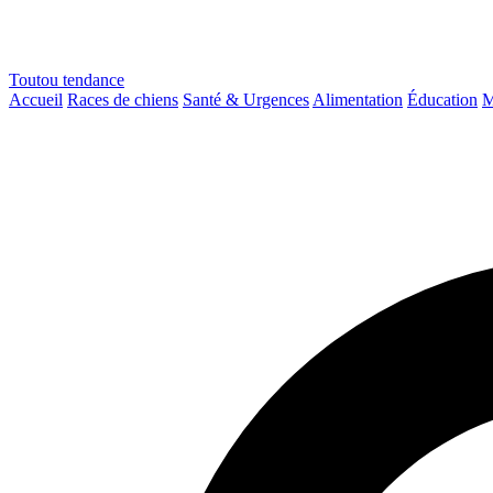
Toutou
tendance
Accueil
Races de chiens
Santé & Urgences
Alimentation
Éducation
M