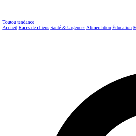
Toutou
tendance
Accueil
Races de chiens
Santé & Urgences
Alimentation
Éducation
M