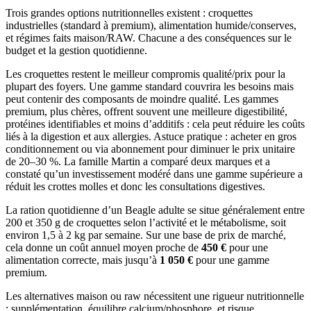
Trois grandes options nutritionnelles existent : croquettes
industrielles (standard à premium), alimentation humide/conserves,
et régimes faits maison/RAW. Chacune a des conséquences sur le
budget et la gestion quotidienne.
Les croquettes restent le meilleur compromis qualité/prix pour la
plupart des foyers. Une gamme standard couvrira les besoins mais
peut contenir des composants de moindre qualité. Les gammes
premium, plus chères, offrent souvent une meilleure digestibilité,
protéines identifiables et moins d’additifs : cela peut réduire les coûts
liés à la digestion et aux allergies. Astuce pratique : acheter en gros
conditionnement ou via abonnement pour diminuer le prix unitaire
de 20–30 %. La famille Martin a comparé deux marques et a
constaté qu’un investissement modéré dans une gamme supérieure a
réduit les crottes molles et donc les consultations digestives.
La ration quotidienne d’un Beagle adulte se situe généralement entre
200 et 350 g de croquettes selon l’activité et le métabolisme, soit
environ 1,5 à 2 kg par semaine. Sur une base de prix de marché,
cela donne un coût annuel moyen proche de
450 €
pour une
alimentation correcte, mais jusqu’à
1 050 €
pour une gamme
premium.
Les alternatives maison ou raw nécessitent une rigueur nutritionnelle
: supplémentation, équilibre calcium/phosphore, et risque