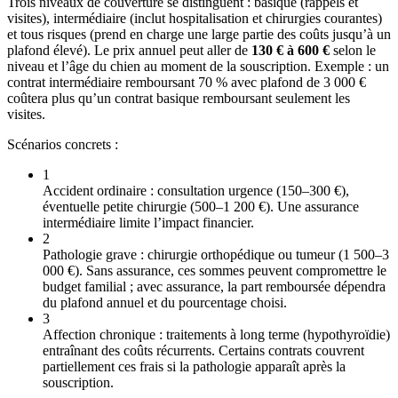
Trois niveaux de couverture se distinguent : basique (rappels et
visites), intermédiaire (inclut hospitalisation et chirurgies courantes)
et tous risques (prend en charge une large partie des coûts jusqu’à un
plafond élevé). Le prix annuel peut aller de
130 € à 600 €
selon le
niveau et l’âge du chien au moment de la souscription. Exemple : un
contrat intermédiaire remboursant 70 % avec plafond de 3 000 €
coûtera plus qu’un contrat basique remboursant seulement les
visites.
Scénarios concrets :
1
Accident ordinaire : consultation urgence (150–300 €),
éventuelle petite chirurgie (500–1 200 €). Une assurance
intermédiaire limite l’impact financier.
2
Pathologie grave : chirurgie orthopédique ou tumeur (1 500–3
000 €). Sans assurance, ces sommes peuvent compromettre le
budget familial ; avec assurance, la part remboursée dépendra
du plafond annuel et du pourcentage choisi.
3
Affection chronique : traitements à long terme (hypothyroïdie)
entraînant des coûts récurrents. Certains contrats couvrent
partiellement ces frais si la pathologie apparaît après la
souscription.