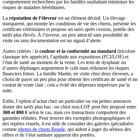
comportement recherchées par les familles souhaitant minimiser les
risques de maladies héréditaires.
La
réputation de l’éleveur
est un élément décisif. Un élevage
transparent, qui montre les conditions de vie des chiens, présente les
certificats vétérinaires et propose un suivi après cession, justifie des
tarifs plus élevés. À l’inverse, un prix attractif sans possibilité de
visite ou sans documentation est un signal d’alerte.
Autres critères : la
couleur et la conformité au standard
(tricolore
classique très apprécié), l’aptitude aux expositions (FCI/LOF) et
l’état de santé au moment de la vente. Les tests de dysplasie ou
d’autres dépistages augmentent le coût mais réduisent les risques
financiers futurs. La famille Martin, en visite chez deux éleveurs, a
choisi de payer un peu plus pour obtenir des certificats de santé et un
contrat de vente clair ; cela a évité des dépenses imprévues par la
suite.
Enfin, l’option d’achat chez un particulier ou via petites annonces
donne des tarifs plus bas : un chiot non‑LOF peut être proposé entre
300 et 800 €
selon le cas, mais ces transactions comportent des
garanties réduites. Pour trouver des exemples photographiques et
des repères visuels, il est utile de consulter des galeries spécialisées
comme
photos de chiots Beagle
, qui aident à juger du sérieux des
offres et de l’état sanitaire apparent des portées.