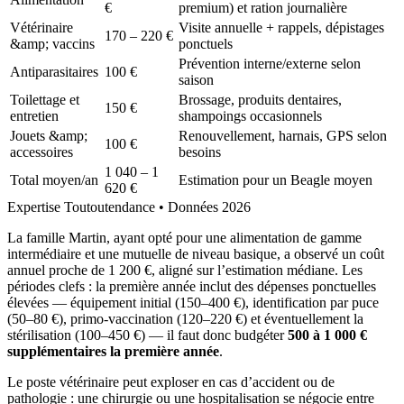
€
premium) et ration journalière
Vétérinaire
Visite annuelle + rappels, dépistages
170 – 220 €
&amp; vaccins
ponctuels
Prévention interne/externe selon
Antiparasitaires
100 €
saison
Toilettage et
Brossage, produits dentaires,
150 €
entretien
shampoings occasionnels
Jouets &amp;
Renouvellement, harnais, GPS selon
100 €
accessoires
besoins
1 040 – 1
Total moyen/an
Estimation pour un Beagle moyen
620 €
Expertise Toutoutendance • Données 2026
La famille Martin, ayant opté pour une alimentation de gamme
intermédiaire et une mutuelle de niveau basique, a observé un coût
annuel proche de 1 200 €, aligné sur l’estimation médiane. Les
périodes clefs : la première année inclut des dépenses ponctuelles
élevées — équipement initial (150–400 €), identification par puce
(50–80 €), primo‑vaccination (120–220 €) et éventuellement la
stérilisation (100–450 €) — il faut donc budgéter
500 à 1 000 €
supplémentaires la première année
.
Le poste vétérinaire peut exploser en cas d’accident ou de
pathologie : une chirurgie ou une hospitalisation se négocie entre