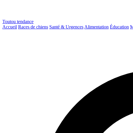
Toutou
tendance
Accueil
Races de chiens
Santé & Urgences
Alimentation
Éducation
M