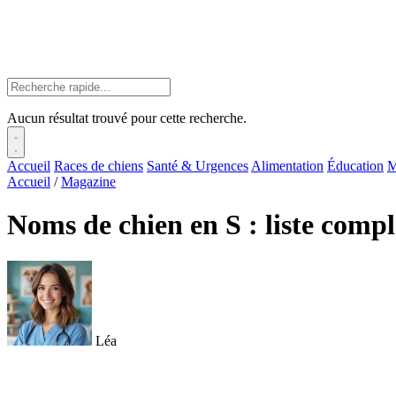
Aucun résultat trouvé pour cette recherche.
Accueil
Races de chiens
Santé & Urgences
Alimentation
Éducation
M
Accueil
/
Magazine
Noms de chien en S : liste complè
Léa