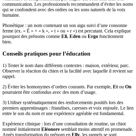
communication. Les professionnels recommandent d’éviter les noms
qui se confondent avec des ordres ou les sons naturels de la voix
humaine.
Phonétique : un nom contenant un son aigu suivi d’une consonne
ferme (ex. « É » + « k », « t » ou « r ») est percutant. Cela explique
pourquoi des prénoms comme
Eli
,
Eden
ou
Ergo
fonctionnent
bien.
Conseils pratiques pour l’éducation
1) Tester le nom dans différents contextes : maison, extérieur, parc.
Observer la réaction du chien et la facilité avec laquelle il revient sur
rappel.
2) Éviter les homonymes d’ordres courants. Par exemple,
Et
ou
On
pourraient être confondus avec des mots d’usage.
3) Utiliser systématiquement des renforcements positifs lors des
premiers apprentissages : friandises, caresses et voix enjouée. Le lien
entre le son du nom et une expérience agréable est fondamental.
Expérience clinique : lors d’une consultation de routine, un chiot
nommé initialement
Eléonore
semblait moins attentif en promenade.
Après transformation du prénom en
Elly
, les rappels se sont