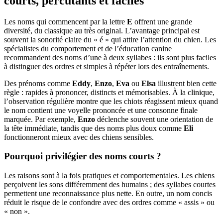
courts, percutants et faciles
Les noms qui commencent par la lettre
E
offrent une grande
diversité, du classique au très original. L’avantage principal est
souvent la sonorité claire du « é » qui attire l’attention du chien. Les
spécialistes du comportement et de l’éducation canine
recommandent des noms d’une à deux syllabes : ils sont plus faciles
à distinguer des ordres et simples à répéter lors des entraînements.
Des prénoms comme
Eddy
,
Enzo
,
Eva
ou
Elsa
illustrent bien cette
règle : rapides à prononcer, distincts et mémorisables. À la clinique,
l’observation régulière montre que les chiots réagissent mieux quand
le nom contient une voyelle prononcée et une consonne finale
marquée. Par exemple,
Enzo
déclenche souvent une orientation de
la tête immédiate, tandis que des noms plus doux comme
Eli
fonctionneront mieux avec des chiens sensibles.
Pourquoi privilégier des noms courts ?
Les raisons sont à la fois pratiques et comportementales. Les chiens
perçoivent les sons différemment des humains ; des syllabes courtes
permettent une reconnaissance plus nette. En outre, un nom concis
réduit le risque de le confondre avec des ordres comme « assis » ou
« non ».