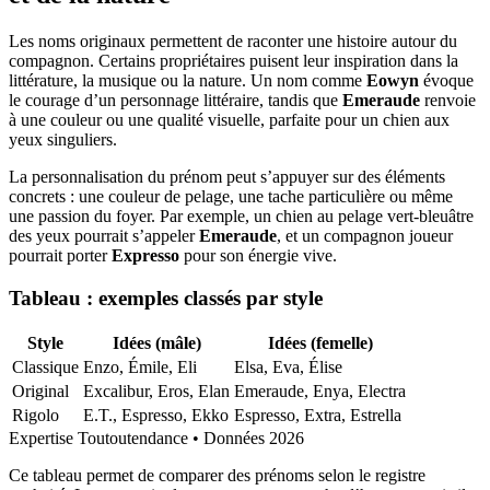
Les noms originaux permettent de raconter une histoire autour du
compagnon. Certains propriétaires puisent leur inspiration dans la
littérature, la musique ou la nature. Un nom comme
Eowyn
évoque
le courage d’un personnage littéraire, tandis que
Emeraude
renvoie
à une couleur ou une qualité visuelle, parfaite pour un chien aux
yeux singuliers.
La personnalisation du prénom peut s’appuyer sur des éléments
concrets : une couleur de pelage, une tache particulière ou même
une passion du foyer. Par exemple, un chien au pelage vert-bleuâtre
des yeux pourrait s’appeler
Emeraude
, et un compagnon joueur
pourrait porter
Expresso
pour son énergie vive.
Tableau : exemples classés par style
Style
Idées (mâle)
Idées (femelle)
Classique
Enzo, Émile, Eli
Elsa, Eva, Élise
Original
Excalibur, Eros, Elan
Emeraude, Enya, Electra
Rigolo
E.T., Espresso, Ekko
Espresso, Extra, Estrella
Expertise Toutoutendance • Données 2026
Ce tableau permet de comparer des prénoms selon le registre