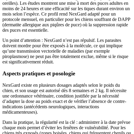
oreilles). Les études montrent une mise à mort des puces adultes en
moins de 24 heures et une efficacité sur les tiques durant environ un
mois selon l’espèce. Ce profil rend NexGard adapté pour un
protocole mensuel, en particulier pour les chiens souffrant de DAPP
(dermatite allergique aux piqûres de puce) où la suppression rapide
des puces est essentielle.
Un point d’attention : NexGard n’est pas répulsif. Les parasites
doivent mordre pour être exposés à la molécule, ce qui implique
qu’une transmission vectorielle de maladies (par exemple
piroplasmose) ne peut pas être totalement exclue, même si le risque
est significativement réduit.
Aspects pratiques et posologie
NexGard existe en plusieurs dosages adaptés selon le poids du
chien, et son usage est autorisé dès 8 semaines et 2 kg. Il nécessite
une ordonnance vétérinaire, condition justifiée par la nécessité
d’adapter la dose au poids exact et de vérifier l’absence de contre-
indications (antécédents neurologiques, interactions
médicamenteuses).
Dans la pratique, la régularité est la clé : administrer à la date prévue
chaque mois permet d’éviter les fenêtres de vulnérabilité. Pour les
chiens très exposés (zones boisées, chiens qui fréquentent chenils ou