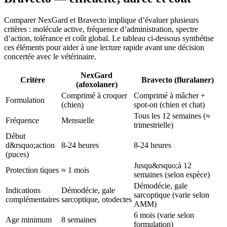
Comparer NexGard et Bravecto implique d’évaluer plusieurs
critères : molécule active, fréquence d’administration, spectre
d’action, tolérance et coût global. Le tableau ci-dessous synthétise
ces éléments pour aider à une lecture rapide avant une décision
concertée avec le vétérinaire.
NexGard
Critère
Bravecto (fluralaner)
(afoxolaner)
Comprimé à croquer
Comprimé à mâcher +
Formulation
(chien)
spot-on (chien et chat)
Tous les 12 semaines (≈
Fréquence
Mensuelle
trimestrielle)
Début
d&rsquo;action
8-24 heures
8-24 heures
(puces)
Jusqu&rsquo;à 12
Protection tiques
≈ 1 mois
semaines (selon espèce)
Démodécie, gale
Indications
Démodécie, gale
sarcoptique (varie selon
complémentaires
sarcoptique, otodectes
AMM)
6 mois (varie selon
Age minimum
8 semaines
formulation)