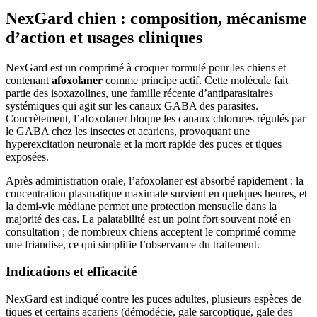
NexGard chien : composition, mécanisme
d’action et usages cliniques
NexGard est un comprimé à croquer formulé pour les chiens et
contenant
afoxolaner
comme principe actif. Cette molécule fait
partie des isoxazolines, une famille récente d’antiparasitaires
systémiques qui agit sur les canaux GABA des parasites.
Concrètement, l’afoxolaner bloque les canaux chlorures régulés par
le GABA chez les insectes et acariens, provoquant une
hyperexcitation neuronale et la mort rapide des puces et tiques
exposées.
Après administration orale, l’afoxolaner est absorbé rapidement : la
concentration plasmatique maximale survient en quelques heures, et
la demi-vie médiane permet une protection mensuelle dans la
majorité des cas. La palatabilité est un point fort souvent noté en
consultation ; de nombreux chiens acceptent le comprimé comme
une friandise, ce qui simplifie l’observance du traitement.
Indications et efficacité
NexGard est indiqué contre les puces adultes, plusieurs espèces de
tiques et certains acariens (démodécie, gale sarcoptique, gale des