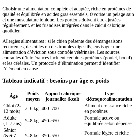
Choisir une alimentation complète et adaptée, riche en protéines de
qualité et équilibrée en acides gras essentiels, favorise un pelage sain
et une musculature tonique. Les portions doivent être ajustées
régulièrement, et les friandises intégrées dans le calcul calorique
quotidien.
Allergies alimentaires : si le chien présente des démangeaisons
récurrentes, des otites ou des troubles digestifs, envisager une
alimentation d’éviction sous contrôle vétérinaire. Les sources
courantes d’intolérances incluent certaines protéines (poulet, boeuf)
et les céréales. Un protocole d’élimination permet d’identifier
l’élément en cause.
Tableau indicatif : besoins par âge et poids
Poids
Apport calorique
Type
Âge
moyen
journalier (kcal)
d&rsquo;alimentation
Chiot (2-
Aliment croissance riche
2–6 kg
400–700
12 mois)
en protéines
Adulte
Formule active ou
5–8 kg
450–650
(1–7 ans)
équilibrée selon dépense
Sénior
Formule légère et riche
(&gt;7
5–8 kg
350–550