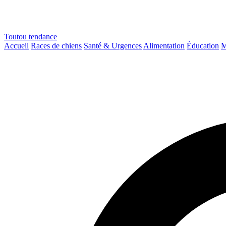
Toutou
tendance
Accueil
Races de chiens
Santé & Urgences
Alimentation
Éducation
M