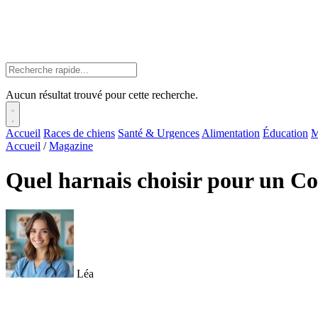
Aucun résultat trouvé pour cette recherche.
Accueil
Races de chiens
Santé & Urgences
Alimentation
Éducation
M
Accueil
/
Magazine
Quel harnais choisir pour un C
Léa