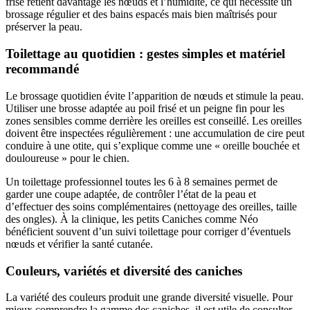
frisé retient davantage les nœuds et l’humidité, ce qui nécessite un
brossage régulier et des bains espacés mais bien maîtrisés pour
préserver la peau.
Toilettage au quotidien : gestes simples et matériel
recommandé
Le brossage quotidien évite l’apparition de nœuds et stimule la peau.
Utiliser une brosse adaptée au poil frisé et un peigne fin pour les
zones sensibles comme derrière les oreilles est conseillé. Les oreilles
doivent être inspectées régulièrement : une accumulation de cire peut
conduire à une otite, qui s’explique comme une « oreille bouchée et
douloureuse » pour le chien.
Un toilettage professionnel toutes les 6 à 8 semaines permet de
garder une coupe adaptée, de contrôler l’état de la peau et
d’effectuer des soins complémentaires (nettoyage des oreilles, taille
des ongles). À la clinique, les petits Caniches comme Néo
bénéficient souvent d’un suivi toilettage pour corriger d’éventuels
nœuds et vérifier la santé cutanée.
Couleurs, variétés et diversité des caniches
La variété des couleurs produit une grande diversité visuelle. Pour
mieux comprendre la gamme des caniches, il est utile de consulter