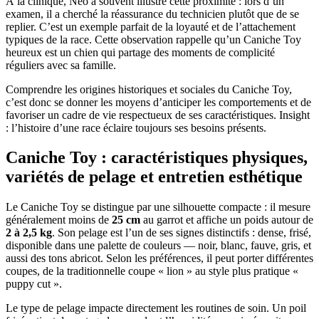
À la clinique, Néo a souvent illustré cette proximité : lors d’un
examen, il a cherché la réassurance du technicien plutôt que de se
replier. C’est un exemple parfait de la loyauté et de l’attachement
typiques de la race. Cette observation rappelle qu’un Caniche Toy
heureux est un chien qui partage des moments de complicité
réguliers avec sa famille.
Comprendre les origines historiques et sociales du Caniche Toy,
c’est donc se donner les moyens d’anticiper les comportements et de
favoriser un cadre de vie respectueux de ses caractéristiques. Insight
: l’histoire d’une race éclaire toujours ses besoins présents.
Caniche Toy : caractéristiques physiques,
variétés de pelage et entretien esthétique
Le Caniche Toy se distingue par une silhouette compacte : il mesure
généralement moins de
25 cm
au garrot et affiche un poids autour de
2 à 2,5 kg
. Son pelage est l’un de ses signes distinctifs : dense, frisé,
disponible dans une palette de couleurs — noir, blanc, fauve, gris, et
aussi des tons abricot. Selon les préférences, il peut porter différentes
coupes, de la traditionnelle coupe « lion » au style plus pratique «
puppy cut ».
Le type de pelage impacte directement les routines de soin. Un poil