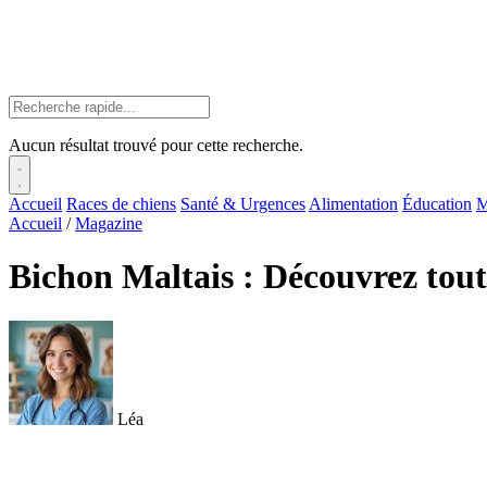
Aucun résultat trouvé pour cette recherche.
Accueil
Races de chiens
Santé & Urgences
Alimentation
Éducation
M
Accueil
/
Magazine
Bichon Maltais : Découvrez to
Léa