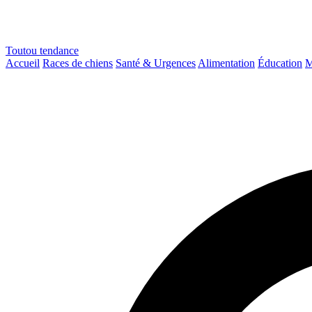
Toutou
tendance
Accueil
Races de chiens
Santé & Urgences
Alimentation
Éducation
M